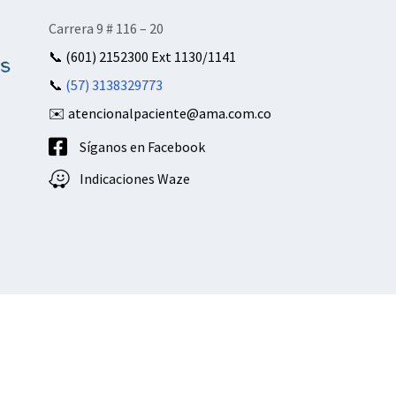
Carrera 9 # 116 – 20
📞
(601) 2152300 Ext 1130/1141
📞
(57) 3138329773
✉️ atencionalpaciente@ama.com.co
Síganos en Facebook
Indicaciones Waze