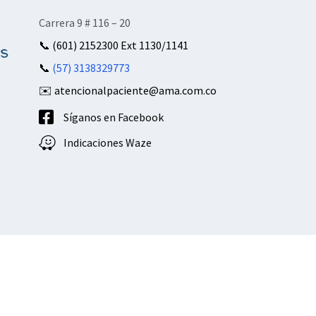
Carrera 9 # 116 – 20
📞
(601) 2152300 Ext 1130/1141
📞
(57) 3138329773
✉️ atencionalpaciente@ama.com.co
Síganos en Facebook
Indicaciones Waze