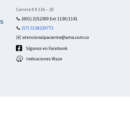
Carrera 9 # 116 – 20
📞
(601) 2152300 Ext 1130/1141
📞
(57) 3138329773
✉️ atencionalpaciente@ama.com.co
Síganos en Facebook
Indicaciones Waze