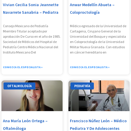
Vivian Cecilia Sonia Jeannette
Anwar Medellín Abueta –
Navarrete Sanabria – Pediatra
Coloproctología
Consejo Mexicano de Pediatría
Médico egresado de la Universidad de
Miembro Titular aceptado por
Cartagena, Cirujano General de la
aprobación De Curso en el año de 1985.
Universidad del Bosque y especialista
Sociedad de Médicos del Hospital de
en Coloproctología de la Universidad
Pediatría Centro Médico Nacional del
Militar Nueva Granada. Con estudios
Instituto Mexicano Del
en cáncer hereditario en
CONOZCA EL ESPECIALISTA »
CONOZCA EL ESPECIALISTA »
OFTALMOLOGÍA
PEDIATRÍA
Ana María León Ortega –
Francisco Núñez León – Médico
Oftalmóloga
Pediatra Y De Adolescentes