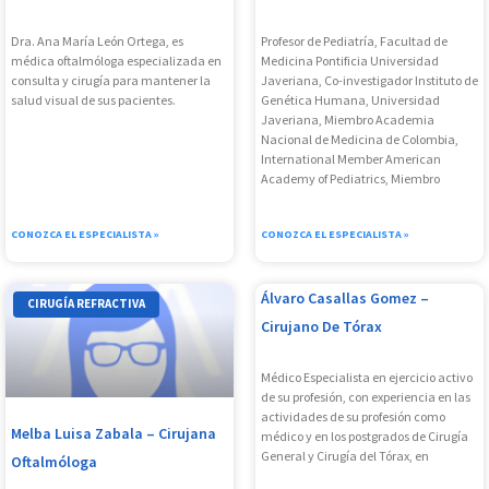
Dra. Ana María León Ortega, es
Profesor de Pediatría, Facultad de
médica oftalmóloga especializada en
Medicina Pontificia Universidad
consulta y cirugía para mantener la
Javeriana, Co-investigador Instituto de
salud visual de sus pacientes.
Genética Humana, Universidad
Javeriana, Miembro Academia
Nacional de Medicina de Colombia,
International Member American
Academy of Pediatrics, Miembro
CONOZCA EL ESPECIALISTA »
CONOZCA EL ESPECIALISTA »
Álvaro Casallas Gomez –
CIRUGÍA REFRACTIVA
Cirujano De Tórax
Médico Especialista en ejercicio activo
de su profesión, con experiencia en las
actividades de su profesión como
Melba Luisa Zabala – Cirujana
médico y en los postgrados de Cirugía
General y Cirugía del Tórax, en
Oftalmóloga