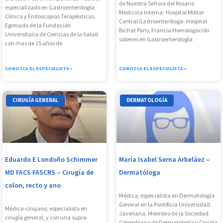
de Nuestra Señora del Rosario
especializado en Gastroenterología
Medicina Interna- Hospital Militar
Clínica y Endoscopias Terapéuticas.
Central Gastroenteróloga- Hospital
Egresado de la Fundación
Bichat Paris, Francia Homologación
Universitaria de Ciencias de la Salud
saberes en Gastroenterología
con mas de 15 años de
CONOZCA EL ESPECIALISTA »
CONOZCA EL ESPECIALISTA »
CIRUGÍA GENERAL
DERMATOLOGÍA
Eduardo E Londoño Schimmer
María Isabel Serna Arbeláez –
MD FACS FASCRS – Cirugía de
Dermatóloga
colon, recto y ano
Médica, especialista en Dermatología
General en la Pontificia Universidad
Médico-cirujano, especialista en
Javeriana, Miembro de la Sociedad
cirugía general, y con una supra-
Colombiana de Dermatología y Cirugía