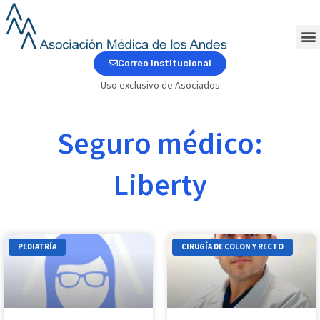
Ir
al
contenido
M
Correo Institucional
Uso exclusivo de Asociados
Seguro médico:
Liberty
Page
Page
Page
Page
Page
PEDIATRÍA
CIRUGÍA DE COLON Y RECTO