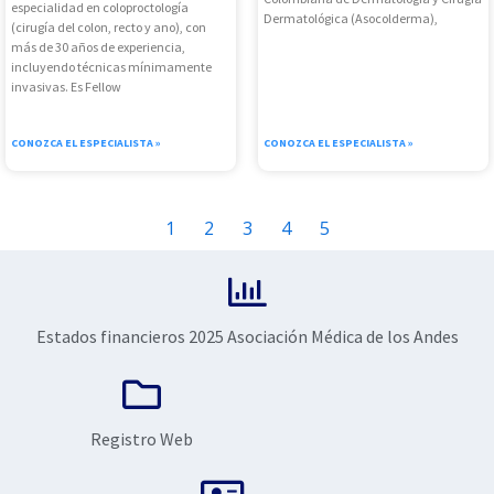
especialidad en coloproctología
Dermatológica (Asocolderma),
(cirugía del colon, recto y ano), con
más de 30 años de experiencia,
incluyendo técnicas mínimamente
invasivas. Es Fellow
CONOZCA EL ESPECIALISTA »
CONOZCA EL ESPECIALISTA »
1
2
3
4
5
Estados financieros 2025 Asociación Médica de los Andes
Registro Web