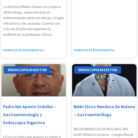
La Doctora Melba Zabala es cirujana
oftalmóloga, especializada en
enfermedades externas del ojo, cirugía
refractiva y de catarata; Cuenta con
más de 30 años de experiencia
profesional. es profesora clínica
CONOZCA EL ESPECIALISTA »
CONOZCA EL ESPECIALISTA »
ENDOSCOPIA DIGESTIVA
ENDOSCOPIA DIGESTIVA
Pedro Nel Aponte Ordoñez –
Belén Elvira Mendoza De Molano
Gastroenterología y
– Gastroenteróloga
Endoscopia Digestiva
BELEN MENDOZA DE MOLANO, MD
AGAF Médico Cirujano – Colegio Mayor
El Doctor Pedro Nel Aponte es médico,