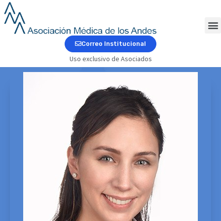
Ir
al
contenido
M
Correo Institucional
Uso exclusivo de Asociados