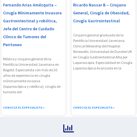
Fernando Arias Amézquita –
Ricardo Nassar B – Cirujano
Cirugía Mínimamente Invasora
General, Cirugía de Obesidad,
Gastrointestinal y robótica,
Cirugía Gastrointestinal
Jefe del Centro de Cuidado
Cirujano general graduado de la
Clínico de Tumores del
Pontificia Universidad Javeriana.
Peritoneo
Clinical fellowship del Hospital
Ninewells. Universidad de Dundee UK
en Cirugía Gastrointestinal Alta por
Médico y cirujano general de la
Laparoscopia. Especialidad en Cirugía
Pontificia Universidad Javeriana en
Laparoscópica Avanzada en la
Bogotá. Especialista con más de 20
años de experiencia en cirugía
mínimamente invasiva
(laparoscópica y robótica), cirugía de
tumores del
CONOZCA EL ESPECIALISTA »
CONOZCA EL ESPECIALISTA »