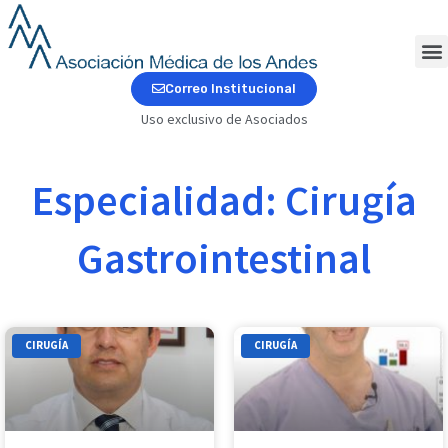
Ir
al
contenido
M
Correo Institucional
Uso exclusivo de Asociados
Especialidad: Cirugía
Gastrointestinal
CIRUGÍA
CIRUGÍA